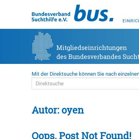
EINRI
Mitgliedseinrichtungen
des Bundesverbandes Suchth
Mit der Direktsuche können Sie nach einzelne
Autor:
oyen
Oops, Post Not Found!