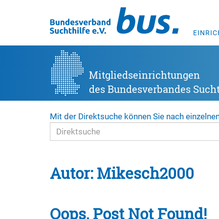
EINRI
Mitgliedseinrichtungen
des Bundesverbandes Suchth
Mit der Direktsuche können Sie nach einzelne
Autor:
Mikesch2000
Oops, Post Not Found!