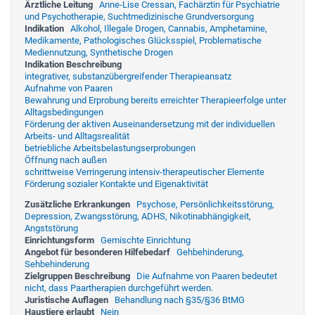
Ärztliche Leitung
Anne-Lise Cressan, Fachärztin für Psychiatrie
und Psychotherapie, Suchtmedizinische Grundversorgung
Indikation
Alkohol, Illegale Drogen, Cannabis, Amphetamine,
Medikamente, Pathologisches Glücksspiel, Problematische
Mediennutzung, Synthetische Drogen
Indikation Beschreibung
integrativer, substanzübergreifender Therapieansatz
Aufnahme von Paaren
Bewahrung und Erprobung bereits erreichter Therapieerfolge unter
Alltagsbedingungen
Förderung der aktiven Auseinandersetzung mit der individuellen
Arbeits- und Alltagsrealität
betriebliche Arbeitsbelastungserprobungen
Öffnung nach außen
schrittweise Verringerung intensiv-therapeutischer Elemente
Förderung sozialer Kontakte und Eigenaktivität
Zusätzliche Erkrankungen
Psychose, Persönlichkeitsstörung,
Depression, Zwangsstörung, ADHS, Nikotinabhängigkeit,
Angststörung
Einrichtungsform
Gemischte Einrichtung
Angebot für besonderen Hilfebedarf
Gehbehinderung,
Sehbehinderung
Zielgruppen Beschreibung
Die Aufnahme von Paaren bedeutet
nicht, dass Paartherapien durchgeführt werden.
Juristische Auflagen
Behandlung nach §35/§36 BtMG
Haustiere erlaubt
Nein