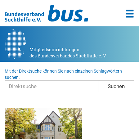
Mitgliedseinrichtungen
des Bundesverbandes Suchthilfe e. V.
Mit der Direktsuche können Sie nach einzelnen Schlagwörtern
suchen.
Suchen