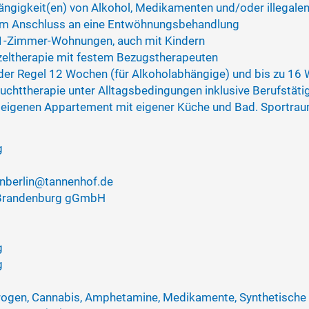
ängigkeit(en) von Alkohol, Medikamenten und/oder illegale
t im Anschluss an eine Entwöhnungsbehandlung
 1-Zimmer-Wohnungen, auch mit Kindern
zeltherapie mit festem Bezugstherapeuten
 der Regel 12 Wochen (für Alkoholabhängige) und bis zu 16
uchttherapie unter Alltagsbedingungen inklusive Berufstäti
 eigenen Appartement mit eigener Küche und Bad. Sportrau
g
nberlin@tannenhof.de
 Brandenburg gGmbH
g
g
 Drogen, Cannabis, Amphetamine, Medikamente, Synthetische