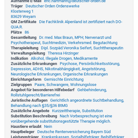
Aufnahme E-Mail
eric.hartmann@deutscher-orden.de
Träger
Deutscher Orden Ordenswerke
Klosterweg 1
83629 Weyarn
QM Zertifikate
Die Fachklinik Alpenland ist zertifiziert nach DO-
QUA.R.
Plätze
86
Gesamtleitung
Dr. med. Max Braun, MPH; Nervenarzt und
Psychotherapeut, Suchtmedizin, Verkehrsmed. Begutachtung
Therapieleitung
Dipl. Sozpäd.Veronika Seifert, Suchttherapeutin
Verwaltungsleitung
Theresa Hirzinger
Indikation
Alkohol, Illegale Drogen, Medikamente
Zusätzliche Erkrankungen
Psychose, Persönlichkeitsstörung,
Depression, ADHS, Nikotinabhängigkeit, Angststörung,
Neurologische Erkrankungen, Organische Erkrankungen
Einrichtungsform
Gemischte Einrichtung
Zielgruppen
Paare, Schwangere, Wohnungslose
Angebot für besonderen Hilfebedarf
Gehbehinderung,
Rollstuhlgerecht/Barrierefrei
Juristische Auflagen
Gerichtlich angeordnete Suchtbehandlung,
Behandlung nach §35/§36 BtMG
Zusätzliche Angebote
Kurzzeittherapie, Substitution
Substitution Beschreibung
Nach Vorbesprechung ist eine
vorübergehende substitutionsgestützte Therapie möglich.
Haustiere erlaubt
Nein
Hauptbeleger
Deutsche Rentenversicherung Bayern Süd
Leistungsträger
Krankenkassen, Sozialhilfeträger, Beihilfeträger