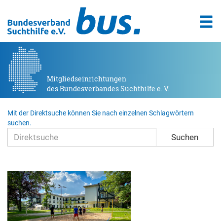
Mitgliedseinrichtungen
des Bundesverbandes Suchthilfe e. V.
Mit der Direktsuche können Sie nach einzelnen Schlagwörtern
suchen.
Suchen