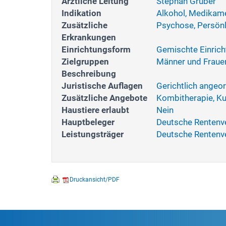
Ärztliche Leitung
Stephan Gruber
Indikation
Alkohol, Medikam
Zusätzliche
Psychose, Persönl
Erkrankungen
Einrichtungsform
Gemischte Einric
Zielgruppen
Männer und Fraue
Beschreibung
Juristische Auflagen
Gerichtlich angeo
Zusätzliche Angebote
Kombitherapie, Ku
Haustiere erlaubt
Nein
Hauptbeleger
Deutsche Rentenv
Leistungsträger
Deutsche Rentenve
Druckansicht/PDF