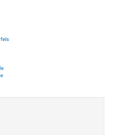
fels
de
de