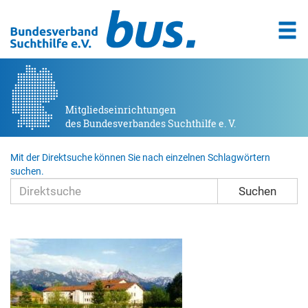
Mitgliedseinrichtungen
des Bundesverbandes Suchthilfe e. V.
Mit der Direktsuche können Sie nach einzelnen Schlagwörtern
suchen.
Suchen