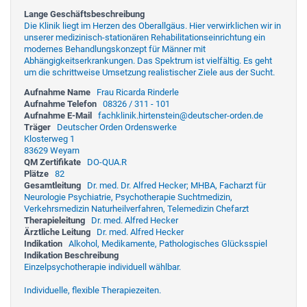
Lange Geschäftsbeschreibung
Die Klinik liegt im Herzen des Oberallgäus. Hier verwirklichen wir in
unserer medizinisch-stationären Rehabilitationseinrichtung ein
modernes Behandlungskonzept für Männer mit
Abhängigkeitserkrankungen. Das Spektrum ist vielfältig. Es geht
um die schrittweise Umsetzung realistischer Ziele aus der Sucht.
Aufnahme Name
Frau Ricarda Rinderle
Aufnahme Telefon
08326 / 311 - 101
Aufnahme E-Mail
fachklinik.hirtenstein@deutscher-orden.de
Träger
Deutscher Orden Ordenswerke
Klosterweg 1
83629 Weyarn
QM Zertifikate
DO-QUA.R
Plätze
82
Gesamtleitung
Dr. med. Dr. Alfred Hecker; MHBA, Facharzt für
Neurologie Psychiatrie, Psychotherapie Suchtmedizin,
Verkehrsmedizin Naturheilverfahren, Telemedizin Chefarzt
Therapieleitung
Dr. med. Alfred Hecker
Ärztliche Leitung
Dr. med. Alfred Hecker
Indikation
Alkohol, Medikamente, Pathologisches Glücksspiel
Indikation Beschreibung
Einzelpsychotherapie individuell wählbar.
Individuelle, flexible Therapiezeiten.