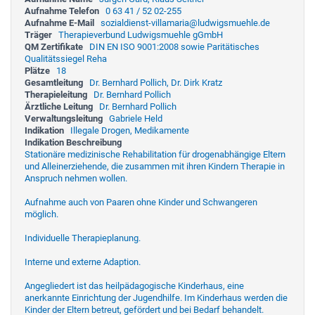
Aufnahme Telefon
0 63 41 / 52 02-255
Aufnahme E-Mail
sozialdienst-villamaria@ludwigsmuehle.de
Träger
Therapieverbund Ludwigsmuehle gGmbH
QM Zertifikate
DIN EN ISO 9001:2008 sowie Paritätisches
Qualitätssiegel Reha
Plätze
18
Gesamtleitung
Dr. Bernhard Pollich, Dr. Dirk Kratz
Therapieleitung
Dr. Bernhard Pollich
Ärztliche Leitung
Dr. Bernhard Pollich
Verwaltungsleitung
Gabriele Held
Indikation
Illegale Drogen, Medikamente
Indikation Beschreibung
Stationäre medizinische Rehabilitation für drogenabhängige Eltern
und Alleinerziehende, die zusammen mit ihren Kindern Therapie in
Anspruch nehmen wollen.
Aufnahme auch von Paaren ohne Kinder und Schwangeren
möglich.
Individuelle Therapieplanung.
Interne und externe Adaption.
Angegliedert ist das heilpädagogische Kinderhaus, eine
anerkannte Einrichtung der Jugendhilfe. Im Kinderhaus werden die
Kinder der Eltern betreut, gefördert und bei Bedarf behandelt.