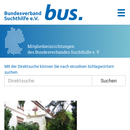
Mitgliedseinrichtungen
des Bundesverbandes Suchthilfe e. V.
Mit der Direktsuche können Sie nach einzelnen Schlagwörtern
suchen.
Suchen