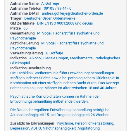
Aufnahme Name
A. Gofferje
Aufnahme Telefon
09105 / 99 44 - 0
Aufnahme E-Mail
andrea.gofferje@deutscher-orden.de
Träger
Deutscher Orden Ordenswerke
QM Zertifikate
DIN EN ISO 9001:2008 und deQus
Plätze
65
Gesamtleitung
M. Vogel, Facharzt für Psychiatrie und
Psychotherapie
Ärztliche Leitung
M. Vogel, Facharzt für Psychiatrie und
Psychotherapie
Verwaltungsleitung
A. Gofferje
Indikation
Alkohol, Illegale Drogen, Medikamente, Pathologisches
Glücksspiel
Indikation Beschreibung
Die Fachklinik Weihersmühle führt Entwöhnungsbehandlungen
stoffgebundener Süchte sowie bei pathologischem Glücksspiel in
Kombination mit einer stoffgebundenen Sucht durch. Das Konzept
richtet sich an junge Männer im Alter zwischen 18 und 40 Jahren.
Psychiatrische Komorbiditäten können im Rahmen der
Entwöhnungsbehandlung mitbehandelt werden.
Die Dauer der regulären Entwöhnungsbehandlung beträgt bei
Alkoholabhängigkeit 15, bei Drogenabhängigkeit 26 Wochen.
Zusätzliche Erkrankungen
Psychose, Persönlichkeitsstörung,
Depression, ADHS, Nikotinabhängigkeit, Angststörung