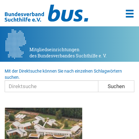
Mitgliedseinrichtungen
des Bundesverbandes Suchthilfe e. V.
Mit der Direktsuche können Sie nach einzelnen Schlagwörtern
suchen.
Suchen