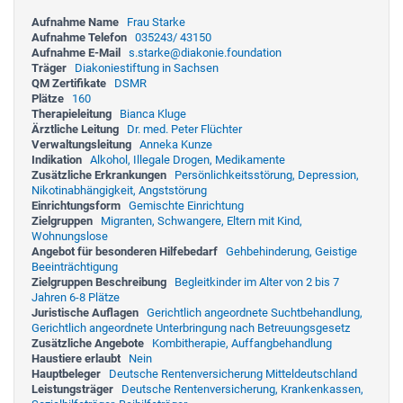
Aufnahme Name
Frau Starke
Aufnahme Telefon
035243/ 43150
Aufnahme E-Mail
s.starke@diakonie.foundation
Träger
Diakoniestiftung in Sachsen
QM Zertifikate
DSMR
Plätze
160
Therapieleitung
Bianca Kluge
Ärztliche Leitung
Dr. med. Peter Flüchter
Verwaltungsleitung
Anneka Kunze
Indikation
Alkohol, Illegale Drogen, Medikamente
Zusätzliche Erkrankungen
Persönlichkeitsstörung, Depression,
Nikotinabhängigkeit, Angststörung
Einrichtungsform
Gemischte Einrichtung
Zielgruppen
Migranten, Schwangere, Eltern mit Kind,
Wohnungslose
Angebot für besonderen Hilfebedarf
Gehbehinderung, Geistige
Beeinträchtigung
Zielgruppen Beschreibung
Begleitkinder im Alter von 2 bis 7
Jahren 6-8 Plätze
Juristische Auflagen
Gerichtlich angeordnete Suchtbehandlung,
Gerichtlich angeordnete Unterbringung nach Betreuungsgesetz
Zusätzliche Angebote
Kombitherapie, Auffangbehandlung
Haustiere erlaubt
Nein
Hauptbeleger
Deutsche Rentenversicherung Mitteldeutschland
Leistungsträger
Deutsche Rentenversicherung, Krankenkassen,