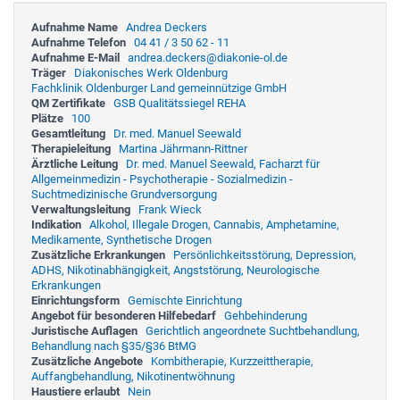
Aufnahme Name
Andrea Deckers
Aufnahme Telefon
04 41 / 3 50 62 - 11
Aufnahme E-Mail
andrea.deckers@diakonie-ol.de
Träger
Diakonisches Werk Oldenburg
Fachklinik Oldenburger Land gemeinnützige GmbH
QM Zertifikate
GSB Qualitätssiegel REHA
Plätze
100
Gesamtleitung
Dr. med. Manuel Seewald
Therapieleitung
Martina Jährmann-Rittner
Ärztliche Leitung
Dr. med. Manuel Seewald, Facharzt für
Allgemeinmedizin - Psychotherapie - Sozialmedizin -
Suchtmedizinische Grundversorgung
Verwaltungsleitung
Frank Wieck
Indikation
Alkohol, Illegale Drogen, Cannabis, Amphetamine,
Medikamente, Synthetische Drogen
Zusätzliche Erkrankungen
Persönlichkeitsstörung, Depression,
ADHS, Nikotinabhängigkeit, Angststörung, Neurologische
Erkrankungen
Einrichtungsform
Gemischte Einrichtung
Angebot für besonderen Hilfebedarf
Gehbehinderung
Juristische Auflagen
Gerichtlich angeordnete Suchtbehandlung,
Behandlung nach §35/§36 BtMG
Zusätzliche Angebote
Kombitherapie, Kurzzeittherapie,
Auffangbehandlung, Nikotinentwöhnung
Haustiere erlaubt
Nein