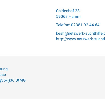
Caldenhof 28
59063 Hamm
Telefon: 02381 92 44 64
kesh@netzwerk-suchthilfe.
http://www.netzwerk-suchth
htung
ose
 §35/§36 BtMG