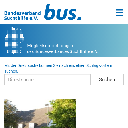
Mitgliedseinrichtungen
des Bundesverbandes Suchthilfe e. V.
Mit der Direktsuche können Sie nach einzelnen Schlagwörtern
suchen.
Suchen