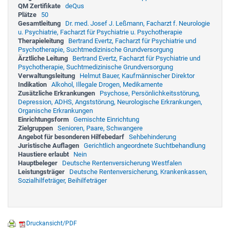
QM Zertifikate
deQus
Plätze
50
Gesamtleitung
Dr. med. Josef J. Leßmann, Facharzt f. Neurologie
u. Psychiatrie, Facharzt für Psychiatrie u. Psychotherapie
Therapieleitung
Bertrand Evertz, Facharzt für Psychiatrie und
Psychotherapie, Suchtmedizinische Grundversorgung
Ärztliche Leitung
Bertrand Evertz, Facharzt für Psychiatrie und
Psychotherapie, Suchtmedizinische Grundversorgung
Verwaltungsleitung
Helmut Bauer, Kaufmännischer Direktor
Indikation
Alkohol, Illegale Drogen, Medikamente
Zusätzliche Erkrankungen
Psychose, Persönlichkeitsstörung,
Depression, ADHS, Angststörung, Neurologische Erkrankungen,
Organische Erkrankungen
Einrichtungsform
Gemischte Einrichtung
Zielgruppen
Senioren, Paare, Schwangere
Angebot für besonderen Hilfebedarf
Sehbehinderung
Juristische Auflagen
Gerichtlich angeordnete Suchtbehandlung
Haustiere erlaubt
Nein
Hauptbeleger
Deutsche Rentenversicherung Westfalen
Leistungsträger
Deutsche Rentenversicherung, Krankenkassen,
Sozialhilfeträger, Beihilfeträger
Druckansicht/PDF