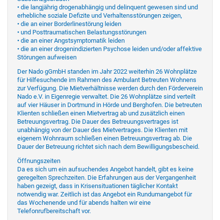
• die langjährig drogenabhängig und delinquent gewesen sind und
erhebliche soziale Defizite und Verhaltensstörungen zeigen,
• die an einer Borderlinestörung leiden
• und Posttraumatischen Belastungsstörungen
• die an einer Angstsymptomatik leiden
• die an einer drogenindizierten Psychose leiden und/oder affektive
Störungen aufweisen
Der Nado gGmbH standen im Jahr 2022 weiterhin 26 Wohnplätze
für Hilfesuchende im Rahmen des Ambulant Betreuten Wohnens
zur Verfügung. Die Mietverhältnisse werden durch den Förderverein
Nado e.V. in Eigenregie verwaltet. Die 26 Wohnplätze sind verteilt
auf vier Häuser in Dortmund in Hörde und Berghofen. Die betreuten
Klienten schließen einen Mietvertrag ab und zusätzlich einen
Betreuungsvertrag. Die Dauer des Betreuungsvertrages ist
unabhängig von der Dauer des Mietvertrages. Die Klienten mit
eigenem Wohnraum schließen einen Betreuungsvertrag ab. Die
Dauer der Betreuung richtet sich nach dem Bewilligungsbescheid.
Öffnungszeiten
Da es sich um ein aufsuchendes Angebot handelt, gibt es keine
geregelten Sprechzeiten. Die Erfahrungen aus der Vergangenheit
haben gezeigt, dass in Krisensituationen täglicher Kontakt
notwendig war. Zeitlich ist das Angebot ein Rundumangebot für
das Wochenende und für abends halten wir eine
Telefonrufbereitschaft vor.