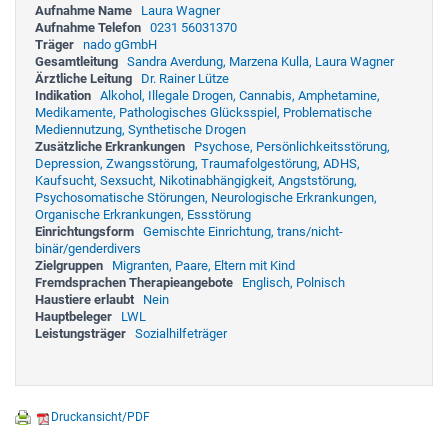
Aufnahme Name
Laura Wagner
Aufnahme Telefon
0231 56031370
Träger
nado gGmbH
Gesamtleitung
Sandra Averdung, Marzena Kulla, Laura Wagner
Ärztliche Leitung
Dr. Rainer Lütze
Indikation
Alkohol, Illegale Drogen, Cannabis, Amphetamine,
Medikamente, Pathologisches Glücksspiel, Problematische
Mediennutzung, Synthetische Drogen
Zusätzliche Erkrankungen
Psychose, Persönlichkeitsstörung,
Depression, Zwangsstörung, Traumafolgestörung, ADHS,
Kaufsucht, Sexsucht, Nikotinabhängigkeit, Angststörung,
Psychosomatische Störungen, Neurologische Erkrankungen,
Organische Erkrankungen, Essstörung
Einrichtungsform
Gemischte Einrichtung, trans/nicht-
binär/genderdivers
Zielgruppen
Migranten, Paare, Eltern mit Kind
Fremdsprachen Therapieangebote
Englisch, Polnisch
Haustiere erlaubt
Nein
Hauptbeleger
LWL
Leistungsträger
Sozialhilfeträger
Druckansicht/PDF