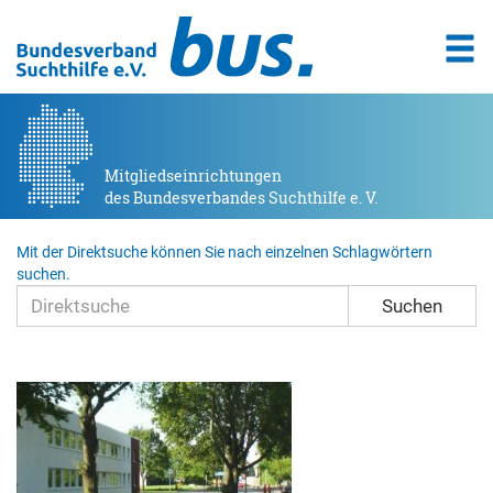
Mitgliedseinrichtungen
des Bundesverbandes Suchthilfe e. V.
Mit der Direktsuche können Sie nach einzelnen Schlagwörtern
suchen.
Suchen