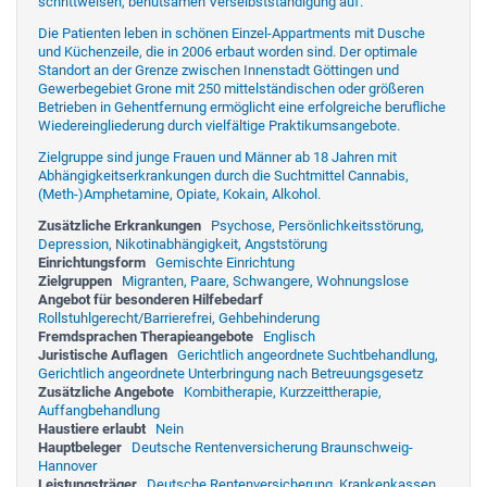
schrittweisen, behutsamen Verselbstständigung auf.
Die Patienten leben in schönen Einzel-Appartments mit Dusche
und Küchenzeile, die in 2006 erbaut worden sind. Der optimale
Standort an der Grenze zwischen Innenstadt Göttingen und
Gewerbegebiet Grone mit 250 mittelständischen oder größeren
Betrieben in Gehentfernung ermöglicht eine erfolgreiche berufliche
Wiedereingliederung durch vielfältige Praktikumsangebote.
Zielgruppe sind junge Frauen und Männer ab 18 Jahren mit
Abhängigkeitserkrankungen durch die Suchtmittel Cannabis,
(Meth-)Amphetamine, Opiate, Kokain, Alkohol.
Zusätzliche Erkrankungen
Psychose, Persönlichkeitsstörung,
Depression, Nikotinabhängigkeit, Angststörung
Einrichtungsform
Gemischte Einrichtung
Zielgruppen
Migranten, Paare, Schwangere, Wohnungslose
Angebot für besonderen Hilfebedarf
Rollstuhlgerecht/Barrierefrei, Gehbehinderung
Fremdsprachen Therapieangebote
Englisch
Juristische Auflagen
Gerichtlich angeordnete Suchtbehandlung,
Gerichtlich angeordnete Unterbringung nach Betreuungsgesetz
Zusätzliche Angebote
Kombitherapie, Kurzzeittherapie,
Auffangbehandlung
Haustiere erlaubt
Nein
Hauptbeleger
Deutsche Rentenversicherung Braunschweig-
Hannover
Leistungsträger
Deutsche Rentenversicherung, Krankenkassen,