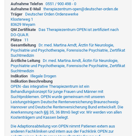
Aufnahme Telefon
0551 / 900 498 - 0
Aufnahme E-Mail
therapiezentrum-open@deutscher-orden.de
Träger
Deutscher Orden Ordenswerke
Klosterweg 1
83629 Weyarn
QM Zertifikate
Das Therapiezentrum OPEN ist zertifiziert nach
DO-QUA.R.
Plätze
11
Gesamtleitung
Dr. med. Martina Arndt, Ärztin für Neurologie,
Psychiatrie und Psychotherapie, Forensische Psychiatrie, Zertifikat
Suchtmedizin
Ärztliche Leitung
Dr. med. Martina Arndt, Ärztin für Neurologie,
Psychiatrie und Psychotherapie, Forensische Psychiatrie, Zertifikat
Suchtmedizin
Indikation
Illegale Drogen
Indikation Beschreibung
OPEN -das integrative Therapiezentrum ist ein
Behandlungskonzept für junge Frauen und Männer mit
Suchtproblemen. OPEN wurde gemeinsam mit unseren
Leistungsträgern Deutsche Rentenversicherung Braunschweig-
Hannover und Deutsche Rentenversicherung Bund entwickelt. Die
Anerkennung nach §§ 35, 36 BtmG liegt vor. Wir werden von allen
Kostenträgern und Kassen belegt.
Die Adaptionsabteilung von OPEN nimmt Patienen extern aus
anderen Fachkliniken und intern aus der Fachklink OPEN zur