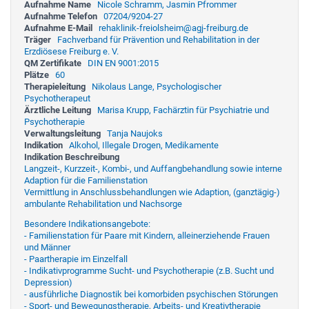
Aufnahme Name
Nicole Schramm, Jasmin Pfrommer
Aufnahme Telefon
07204/9204-27
Aufnahme E-Mail
rehaklinik-freiolsheim@agj-freiburg.de
Träger
Fachverband für Prävention und Rehabilitation in der
Erzdiösese Freiburg e. V.
QM Zertifikate
DIN EN 9001:2015
Plätze
60
Therapieleitung
Nikolaus Lange, Psychologischer
Psychotherapeut
Ärztliche Leitung
Marisa Krupp, Fachärztin für Psychiatrie und
Psychotherapie
Verwaltungsleitung
Tanja Naujoks
Indikation
Alkohol, Illegale Drogen, Medikamente
Indikation Beschreibung
Langzeit-, Kurzzeit-, Kombi-, und Auffangbehandlung sowie interne
Adaption für die Familienstation
Vermittlung in Anschlussbehandlungen wie Adaption, (ganztägig-)
ambulante Rehabilitation und Nachsorge
Besondere Indikationsangebote:
- Familienstation für Paare mit Kindern, alleinerziehende Frauen
und Männer
- Paartherapie im Einzelfall
- Indikativprogramme Sucht- und Psychotherapie (z.B. Sucht und
Depression)
- ausführliche Diagnostik bei komorbiden psychischen Störungen
- Sport- und Bewegungstherapie, Arbeits- und Kreativtherapie