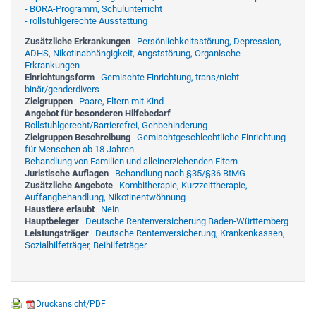
- BORA-Programm, Schulunterricht
- rollstuhlgerechte Ausstattung
Zusätzliche Erkrankungen
Persönlichkeitsstörung, Depression,
ADHS, Nikotinabhängigkeit, Angststörung, Organische
Erkrankungen
Einrichtungsform
Gemischte Einrichtung, trans/nicht-
binär/genderdivers
Zielgruppen
Paare, Eltern mit Kind
Angebot für besonderen Hilfebedarf
Rollstuhlgerecht/Barrierefrei, Gehbehinderung
Zielgruppen Beschreibung
Gemischtgeschlechtliche Einrichtung
für Menschen ab 18 Jahren
Behandlung von Familien und alleinerziehenden Eltern
Juristische Auflagen
Behandlung nach §35/§36 BtMG
Zusätzliche Angebote
Kombitherapie, Kurzzeittherapie,
Auffangbehandlung, Nikotinentwöhnung
Haustiere erlaubt
Nein
Hauptbeleger
Deutsche Rentenversicherung Baden-Württemberg
Leistungsträger
Deutsche Rentenversicherung, Krankenkassen,
Sozialhilfeträger, Beihilfeträger
Druckansicht/PDF