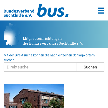
Mitgliedseinrichtungen
des Bundesverbandes Suchthilfe e. V.
Mit der Direktsuche können Sie nach einzelnen Schlagwörtern
suchen.
Suchen