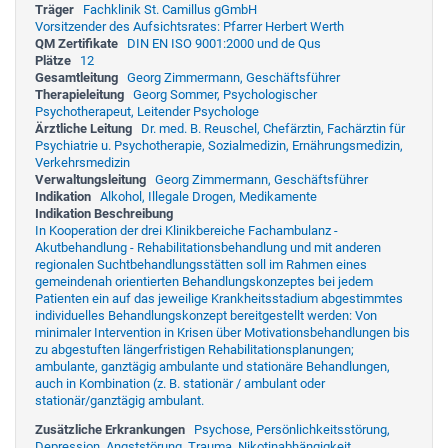
Träger
Fachklinik St. Camillus gGmbH
Vorsitzender des Aufsichtsrates: Pfarrer Herbert Werth
QM Zertifikate
DIN EN ISO 9001:2000 und de Qus
Plätze
12
Gesamtleitung
Georg Zimmermann, Geschäftsführer
Therapieleitung
Georg Sommer, Psychologischer
Psychotherapeut, Leitender Psychologe
Ärztliche Leitung
Dr. med. B. Reuschel, Chefärztin, Fachärztin für
Psychiatrie u. Psychotherapie, Sozialmedizin, Ernährungsmedizin,
Verkehrsmedizin
Verwaltungsleitung
Georg Zimmermann, Geschäftsführer
Indikation
Alkohol, Illegale Drogen, Medikamente
Indikation Beschreibung
In Kooperation der drei Klinikbereiche Fachambulanz -
Akutbehandlung - Rehabilitationsbehandlung und mit anderen
regionalen Suchtbehandlungsstätten soll im Rahmen eines
gemeindenah orientierten Behandlungskonzeptes bei jedem
Patienten ein auf das jeweilige Krankheitsstadium abgestimmtes
individuelles Behandlungskonzept bereitgestellt werden: Von
minimaler Intervention in Krisen über Motivationsbehandlungen bis
zu abgestuften längerfristigen Rehabilitationsplanungen;
ambulante, ganztägig ambulante und stationäre Behandlungen,
auch in Kombination (z. B. stationär / ambulant oder
stationär/ganztägig ambulant.
Zusätzliche Erkrankungen
Psychose, Persönlichkeitsstörung,
Depression, Angststörung, Trauma, Nikotinabhängigkeit,