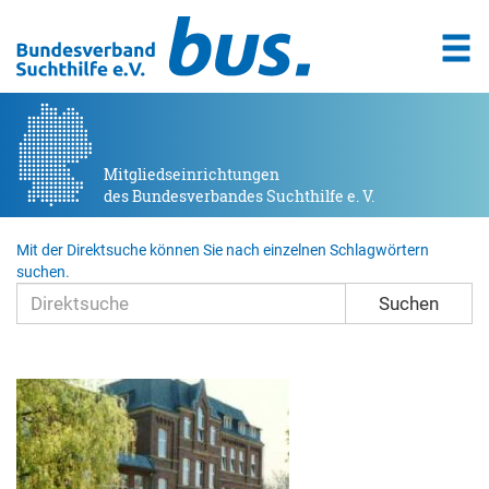
Mitgliedseinrichtungen
des Bundesverbandes Suchthilfe e. V.
Mit der Direktsuche können Sie nach einzelnen Schlagwörtern
suchen.
Suchen