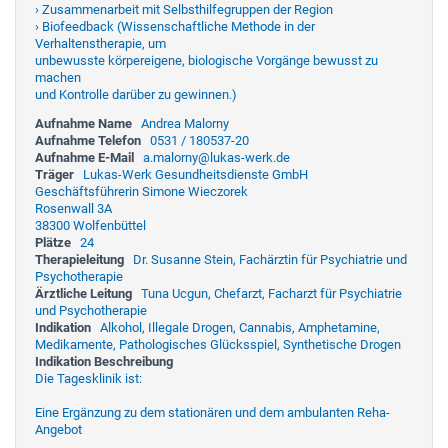
› Zusammenarbeit mit Selbsthilfegruppen der Region
› Biofeedback (Wissenschaftliche Methode in der
Verhaltenstherapie, um
unbewusste körpereigene, biologische Vorgänge bewusst zu
machen
und Kontrolle darüber zu gewinnen.)
Aufnahme Name
Andrea Malorny
Aufnahme Telefon
0531 / 180537-20
Aufnahme E-Mail
a.malorny@lukas-werk.de
Träger
Lukas-Werk Gesundheitsdienste GmbH
Geschäftsführerin Simone Wieczorek
Rosenwall 3A
38300 Wolfenbüttel
Plätze
24
Therapieleitung
Dr. Susanne Stein, Fachärztin für Psychiatrie und
Psychotherapie
Ärztliche Leitung
Tuna Ucgun, Chefarzt, Facharzt für Psychiatrie
und Psychotherapie
Indikation
Alkohol, Illegale Drogen, Cannabis, Amphetamine,
Medikamente, Pathologisches Glücksspiel, Synthetische Drogen
Indikation Beschreibung
Die Tagesklinik ist:
Eine Ergänzung zu dem stationären und dem ambulanten Reha-
Angebot