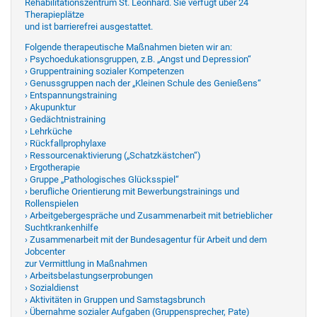
Rehabilitationszentrum St. Leonhard. Sie verfügt über 24
Therapieplätze
und ist barrierefrei ausgestattet.
Folgende therapeutische Maßnahmen bieten wir an:
› Psychoedukationsgruppen, z.B. „Angst und Depression“
› Gruppentraining sozialer Kompetenzen
› Genussgruppen nach der „Kleinen Schule des Genießens“
› Entspannungstraining
› Akupunktur
› Gedächtnistraining
› Lehrküche
› Rückfallprophylaxe
› Ressourcenaktivierung („Schatzkästchen“)
› Ergotherapie
› Gruppe „Pathologisches Glücksspiel“
› berufliche Orientierung mit Bewerbungstrainings und
Rollenspielen
› Arbeitgebergespräche und Zusammenarbeit mit betrieblicher
Suchtkrankenhilfe
› Zusammenarbeit mit der Bundesagentur für Arbeit und dem
Jobcenter
zur Vermittlung in Maßnahmen
› Arbeitsbelastungserprobungen
› Sozialdienst
› Aktivitäten in Gruppen und Samstagsbrunch
› Übernahme sozialer Aufgaben (Gruppensprecher, Pate)