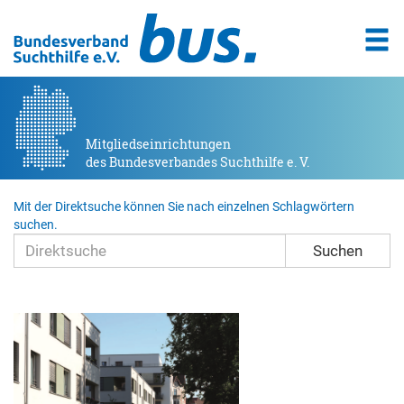
Mitgliedseinrichtungen
des Bundesverbandes Suchthilfe e. V.
Mit der Direktsuche können Sie nach einzelnen Schlagwörtern
suchen.
Suchen