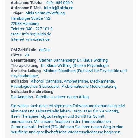
Aufnahme Telefon
040 - 654 096 0
Aufnahme E-Mail
info.tgj@alida.de
Träger
Alida Schmidt-Stiftung
Hamburger Straße 152
22083 Hamburg
Telefon: 040 - 227 101 0
eMail: info.hv@alida.de
Internet: www.alida.de
QM Zertifikate
deQus
Plätze
20
Gesamtleitung
Steffen Dannenberg/ Dr. Klaus Wölfling
Therapieleitung
Dr. Klaus Wölfling (Diplom-Psychologe)
Ärztliche Leitung
Michael Bloedhorn (Facharzt für Psychiatrie und
Psychotherapie)
Indikation
Alkohol, Cannabis, Amphetamine, Medikamente,
Pathologisches Glücksspiel, Problematische Mediennutzung
Indikation Beschreibung
Die Adaption - Schritte zu einem neuen Alltag
Sie wollen nach einer erfolgreichen Entwöhnungsbehandlung jetzt
abstinent und selbstständig leben? Dann ist es für Sie wichtig,
Ihren Therapieerfolg zu festigen und Schritt für Schritt
auszubauen. Mit unserer Adaption in der Therapeutischen
Gemeinschaft Jenfeld (TGJ)können Sie Ihren neuen Weg in eine
berufliche und gesellschaftliche Wiedereingliederung beginnen.