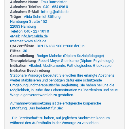
Aufnahme Name
Frau Burmeister
Aufnahme Telefon
040 - 654 096 0
Aufnahme E-Mail
info.tgj@alida.de
Träger
Alida Schmidt-Stiftung
Hamburger Straße 152
22083 Hamburg
Telefon: 040 - 227 101 0
eMail: info.hv@alida.de
Internet: www.alida.de
QM Zertifikate
DIN EN ISO 9001:2008 deQus
Plätze
30
Gesamtleitung
Rodger Mahnke (Diplom-Sozialpädagoge)
Therapieleitung
Robert Meyer-Steinkamp (Diplom-Psychologe)
Indikation
Alkohol, Medikamente, Pathologisches Glücksspiel
Indikation Beschreibung
Stationäre Vorsorge bedeutet: Sie wollen Ihre erlangte Abstinenz
weiter stabilisieren und benötigen dafür eine schützende
Umgebung und therapeutische Begleitung. Sie haben bei uns die
Möglichkeit, in Ruhe Ihre Lebenssituation zu überdenken und neue
Wege eigenverantwortlich zu gestalten.
Aufnahmevoraussetzung ist die erfolgreiche körperliche
Entgiftung. Das bedeutet für Sie:
- Die Bereitschaft zu haben, auf jeglichen Suchtmittelkonsum
während des Aufenthalts in der Vorsorge zu verzichten.