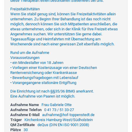
diese Therapieart einen besonderen Stellenwert bei uns.
Freizeitaktivitäten
Wenn Sie stabil genug sind, können Sie Freizeitaktivitäten allein
unternehmen. Zu Beginn Ihrer Behandlung ist das noch nicht
möglich, dennoch können Sie sich Mitpatienten anschließen, die
etwas unternehmen, oder sich in der Klinik für Ihre Freizeit etwas
Angenehmes suchen. Wir unterstützen Sie gerne dabei.
Tagesausflüge und Heimfahrten mit Übernachtung am
Wochenende sind nach einer gewissen Zeit ebenfalls möglich.
Rund um die Aufnahme
Voraussetzungen
• ein Mindestalter von 18 Jahren
• Vorliegen einer Kostenzusage von einer Deutschen
Rentenversicherung oder Krankenkasse
• Bewerbungsfragebogen mit Lebenslauf
• Vorangegangene stationäre Entgiftung
Die Einrichtung ist nach §§35/36 BtMG anerkannt.
Eine Aufnahme von Paaren ist möglich.
Aufnahme Name
Frau Gabriele Otte
Aufnahme Telefon
0 41 73 / 51 33-27
Aufnahme E-Mail
aufnahme@hof-toppenstedt.de
Träger
Kirchenkreis Hamburg-West/Südholstein
QM Zertifikate
deQus (DIN EN ISO 9001:2008)
Plätze
30