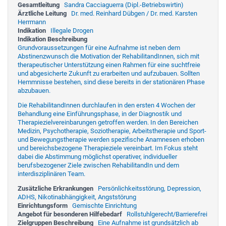
Gesamtleitung
Sandra Cacciaguerra (Dipl.-Betriebswirtin)
Ärztliche Leitung
Dr. med. Reinhard Dübgen / Dr. med. Karsten
Herrmann
Indikation
Illegale Drogen
Indikation Beschreibung
Grundvoraussetzungen für eine Aufnahme ist neben dem
Abstinenzwunsch die Motivation der RehabilitandInnen, sich mit
therapeutischer Unterstützung einen Rahmen für eine suchtfreie
und abgesicherte Zukunft zu erarbeiten und aufzubauen. Sollten
Hemmnisse bestehen, sind diese bereits in der stationären Phase
abzubauen.
Die RehabilitandInnen durchlaufen in den ersten 4 Wochen der
Behandlung eine Einführungsphase, in der Diagnostik und
Therapiezielvereinbarungen getroffen werden. In den Bereichen
Medizin, Psychotherapie, Soziotherapie, Arbeitstherapie und Sport-
und Bewegungstherapie werden spezifische Anamnesen erhoben
und bereichsbezogene Therapieziele vereinbart. Im Fokus steht
dabei die Abstimmung möglichst operativer, individueller
berufsbezogener Ziele zwischen RehabilitandIn und dem
interdisziplinären Team.
Zusätzliche Erkrankungen
Persönlichkeitsstörung, Depression,
ADHS, Nikotinabhängigkeit, Angststörung
Einrichtungsform
Gemischte Einrichtung
Angebot für besonderen Hilfebedarf
Rollstuhlgerecht/Barrierefrei
Zielgruppen Beschreibung
Eine Aufnahme ist grundsätzlich ab