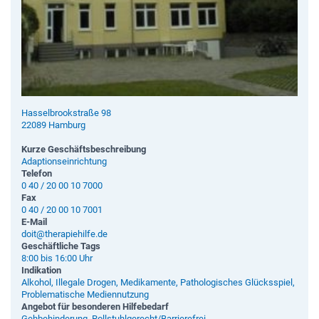
Hasselbrookstraße 98
22089 Hamburg
Kurze Geschäftsbeschreibung
Adaptionseinrichtung
Telefon
0 40 / 20 00 10 7000
Fax
0 40 / 20 00 10 7001
E-Mail
doit@therapiehilfe.de
Geschäftliche Tags
8:00 bis 16:00 Uhr
Indikation
Alkohol, Illegale Drogen, Medikamente, Pathologisches Glücksspiel,
Problematische Mediennutzung
Angebot für besonderen Hilfebedarf
Gehbehinderung, Rollstuhlgerecht/Barrierefrei