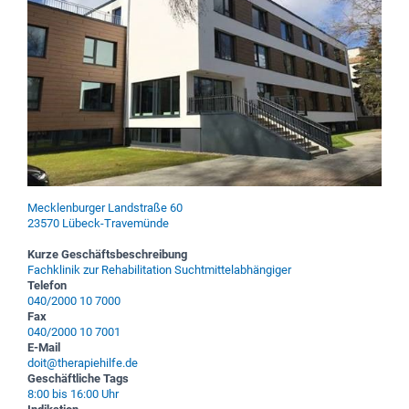
Mecklenburger Landstraße 60
23570 Lübeck-Travemünde
Kurze Geschäftsbeschreibung
Fachklinik zur Rehabilitation Suchtmittelabhängiger
Telefon
040/2000 10 7000
Fax
040/2000 10 7001
E-Mail
doit@therapiehilfe.de
Geschäftliche Tags
8:00 bis 16:00 Uhr