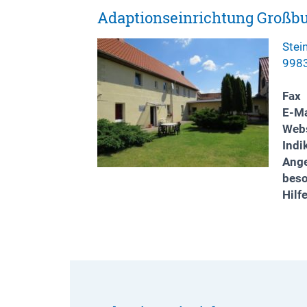
Adaptionseinrichtung Großbu
Stei
9983
Fax
E-Ma
Webs
Indi
Ange
bes
Hilf