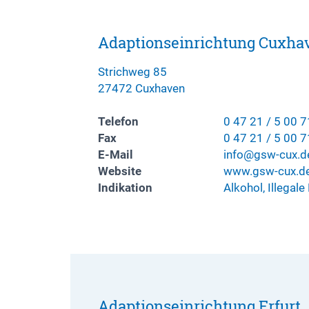
Adaptionseinrichtung Cuxha
Strichweg 85
27472 Cuxhaven
Telefon
0 47 21 / 5 00 7
Fax
0 47 21 / 5 00 
E-Mail
info@gsw-cux.d
Website
www.gsw-cux.d
Indikation
Alkohol, Illegal
Adaptionseinrichtung Erfurt