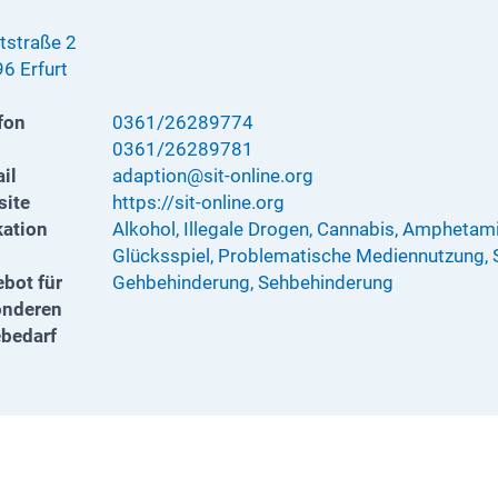
tstraße 2
6 Erfurt
fon
0361/26289774
0361/26289781
il
adaption@sit-online.org
ite
https://sit-online.org
kation
Alkohol, Illegale Drogen, Cannabis, Ampheta
Glücksspiel, Problematische Mediennutzung, 
bot für
Gehbehinderung, Sehbehinderung
onderen
ebedarf