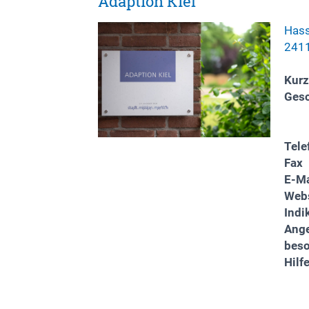
Adaption Kiel
Hass
2411
Kurz
Gesc
Tele
Fax
E-Ma
Webs
Indi
Ange
bes
Hilf