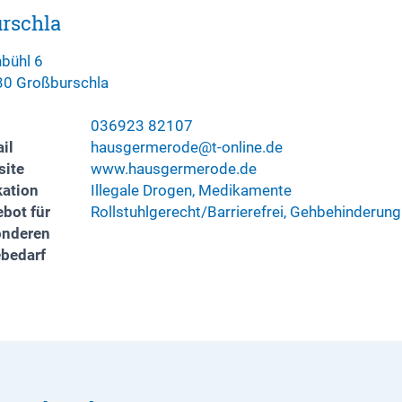
rschla
nbühl 6
0 Großburschla
036923 82107
il
hausgermerode@t-online.de
ite
www.hausgermerode.de
kation
Illegale Drogen, Medikamente
bot für
Rollstuhlgerecht/Barrierefrei, Gehbehinderung
onderen
ebedarf