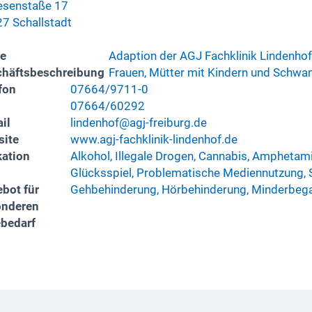
senstaße 17
7 Schallstadt
e
Adaption der AGJ Fachklinik Lindenhof 
häftsbeschreibung
Frauen, Mütter mit Kindern und Schwa
fon
07664/9711-0
07664/60292
il
lindenhof@agj-freiburg.de
ite
www.agj-fachklinik-lindenhof.de
kation
Alkohol, Illegale Drogen, Cannabis, Ampheta
Glücksspiel, Problematische Mediennutzung, 
bot für
Gehbehinderung, Hörbehinderung, Minderbeg
onderen
ebedarf