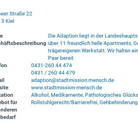
eer Straße 22
3 Kiel
e
Die Adaption liegt in der Landeshaupts
häftsbeschreibung
über 11 freundlich helle Apartments,
trägereigenen Werkstatt. Wir halten e
Paar bereit.
fon
0431-260 44 474
0431 / 260 44 479
il
adaption@stadtmission.mensch.de
ite
www.stadtmission-mensch.de
kation
Alkohol, Medikamente, Pathologisches Glück
bot für
Rollstuhlgerecht/Barrierefrei, Gehbehinderung
onderen
ebedarf