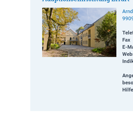
Arnd
9909
Tele
Fax
E-Ma
Webs
Indi
Ange
bes
Hilf