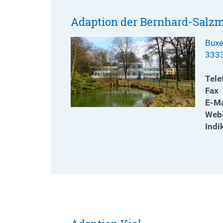
Adaption der Bernhard-Salz
Buxe
3333
Tele
Fax
E-Ma
Webs
Indi