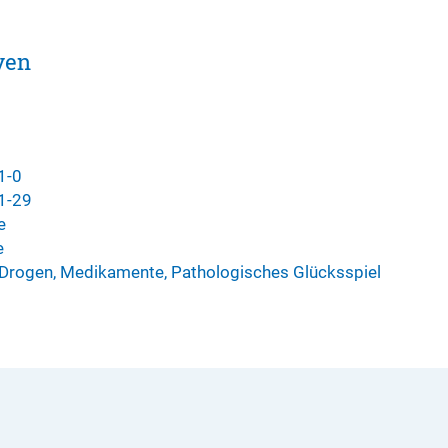
ven
1-0
71-29
e
e
e Drogen, Medikamente, Pathologisches Glücksspiel