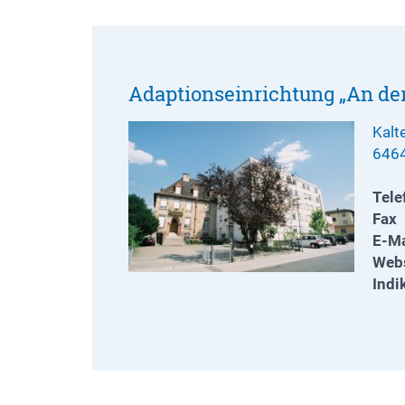
Adaptionseinrichtung „An der
Kalt
646
Tele
Fax
E-Ma
Webs
Indi