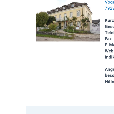
Voge
7922
Kurz
Gesc
Tele
Fax
E-Ma
Webs
Indi
Ange
bes
Hilf