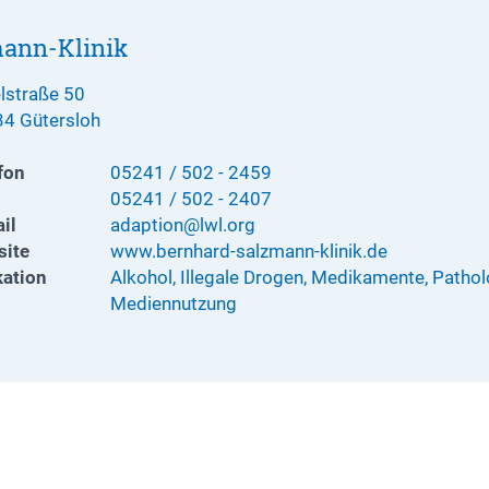
mann-Klinik
lstraße 50
4 Gütersloh
fon
05241 / 502 - 2459
05241 / 502 - 2407
il
adaption@lwl.org
ite
www.bernhard-salzmann-klinik.de
kation
Alkohol, Illegale Drogen, Medikamente, Patho
Mediennutzung