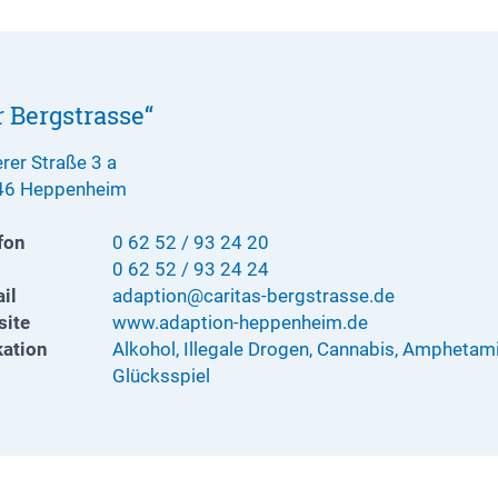
 Bergstrasse“
erer Straße 3 a
46 Heppenheim
fon
0 62 52 / 93 24 20
0 62 52 / 93 24 24
il
adaption@caritas-bergstrasse.de
ite
www.adaption-heppenheim.de
kation
Alkohol, Illegale Drogen, Cannabis, Ampheta
Glücksspiel